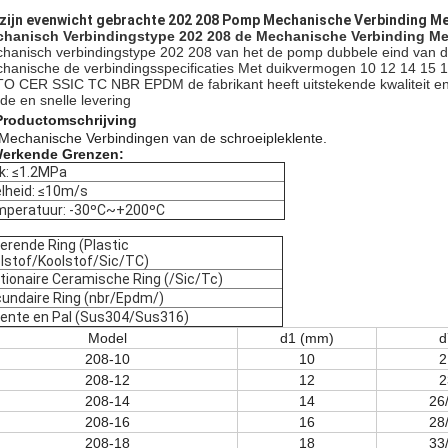
 zijn evenwicht gebrachte 202 208 Pomp Mechanische Verbinding 
hanisch Verbindingstype 202 208 de Mechanische Verbinding M
hanisch verbindingstype 202 208 van het de pomp dubbele eind van de
hanische de verbindingsspecificaties Met duikvermogen 10 12 14 15 
O CER SSIC TC NBR EPDM de fabrikant heeft uitstekende kwaliteit en 
de en snelle levering
Productomschrijving
Mechanische Verbindingen van de schroeipleklente.
erkende Grenzen:
k: ≤1.2MPa
lheid: ≤10m/s
peratuur: -30ºC~+200ºC
erende Ring (Plastic
lstof/Koolstof/Sic/TC)
tionaire Ceramische Ring (/Sic/Tc)
undaire Ring (nbr/Epdm/)
lente en Pal (Sus304/Sus316)
Model
d1 (mm)
d
208-10
10
2
208-12
12
2
208-14
14
26
208-16
16
28
208-18
18
33