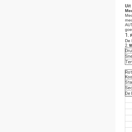
Uit
Mec
Mec
mec
AUT
goe
1.
De 
2.
W
Dru
Sne
Tem
Rot
Koo
Sta
Sec
De 