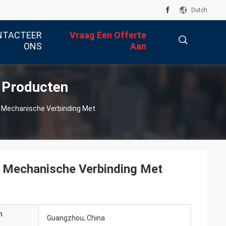
Dutch
NTACTEER
Vraag Een Offerte
ONS
Aan
 Producten
描
p Mechanische Verbinding Met
述
p Mechanische Verbinding Met
n
Guangzhou, China