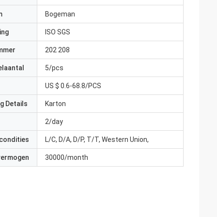
m
Bogeman
ing
ISO SGS
mmer
202 208
elaantal
5/pcs
US $ 0.6-68.8/PCS
g Details
Karton
2/day
condities
L/C, D/A, D/P, T/T, Western Union,
 vermogen
30000/month