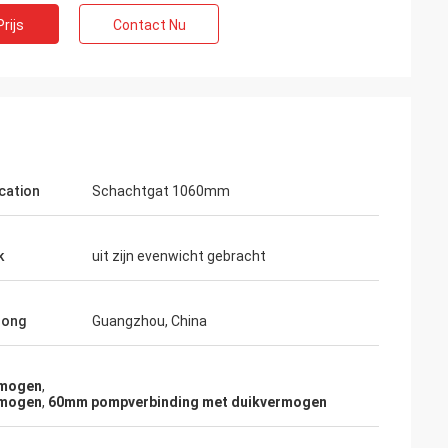
rijs
Contact Nu
lcation
Schachtgat 1060mm
k
uit zijn evenwicht gebracht
rong
Guangzhou, China
rmogen
,
rmogen
,
60mm pompverbinding met duikvermogen