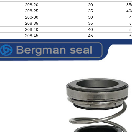
208-20
20
35
208-25
25
40
208-30
30
4
208-35
35
5
208-40
40
5
208-45
45
6