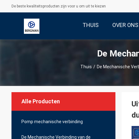
De beste kwaliteitsproducten zijn voor u om uit te kiezen
THUIS
OVER ONS
De Mechan
Thuis
/
De Mechanische Verb
Alle Producten
Ui
d
Pomp mechanische verbinding
De Mechanische Verbinding van de