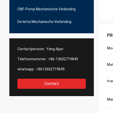
CNP-Pomp Mechanische Verbinding
De lente Mechanische Verbinding
PR
Mo
Contactpersoon :
Yang Aijun
Telefoonnummer :
+86-13602719849
Mat
whatsapp :
+8613602719849
tra
Contact
Mar