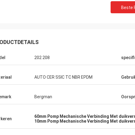
Beste P
ODUCTDETAILS
del
202 208
specif
eriaal
AUTO CER SSIC TC NBR EPDM
Gebrui
emark
Bergman
Oorsp
60mm Pomp Mechanische Verbinding Met duikve
keren
10mm Pomp Mechanische Verbinding Met duikve