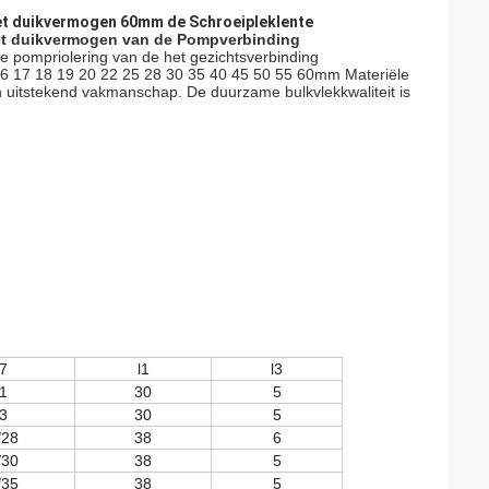
Met duikvermogen 60mm de Schroeipleklente
et duikvermogen van de Pompverbinding
 pompriolering van de het gezichtsverbinding
16 17 18 19 20 22 25 28 30 35 40 45 50 55 60mm Materiële
uitstekend vakmanschap. De duurzame bulkvlekkwaliteit is
7
l1
l3
1
30
5
3
30
5
/28
38
6
/30
38
5
/35
38
5