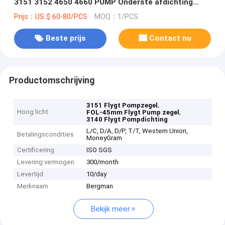
3151 3152 4650 4660 PUMP Onderste afdichting
Mechanische afdichting
Prijs：US $ 60-80/PCS
MOQ：1/PCS
Beste prijs
Contact nu
Productomschrijving
,
3151 Flygt Pompzegel
Hoog licht
,
FOL-45mm Flygt Pump zegel
3140 Flygt Pompdichting
L/C, D/A, D/P, T/T, Western Union,
Betalingscondities
MoneyGram
Certificering
ISO SGS
Levering vermogen
300/month
Levertijd
10/day
Merknaam
Bergman
Bekijk meer