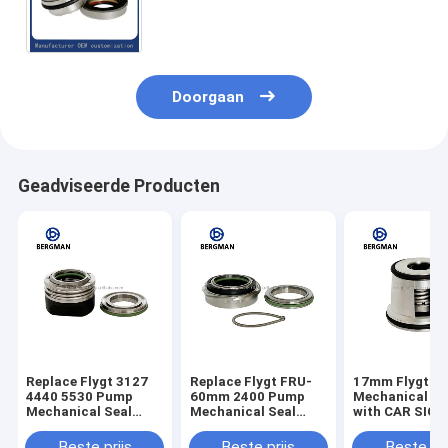
4660 PUMP Onderste afdichting
Mechanische afdichting
Doorgaan
Geadviseerde Producten
Replace Flygt 3127
Replace Flygt FRU-
17mm Flygt P
4440 5530 Pump
60mm 2400 Pump
Mechanical Se
Mechanical Seal
Mechanical Seal
with CAR SIC 
35mm Upper Seal
Upper Seal with
SIC Seat and 
with VITON FPM
VITON FPM
FPM Elastome
Beste prijs
Beste prijs
Beste pri