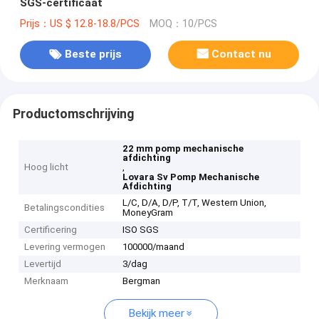
SGS-certificaat
Prijs：US $ 12.8-18.8/PCS
MOQ：10/PCS
Beste prijs
Contact nu
Productomschrijving
22 mm pomp mechanische
afdichting
Hoog licht
,
Lovara Sv Pomp Mechanische
Afdichting
L/C, D/A, D/P, T/T, Western Union,
Betalingscondities
MoneyGram
Certificering
ISO SGS
Levering vermogen
100000/maand
Levertijd
3/dag
Merknaam
Bergman
Bekijk meer