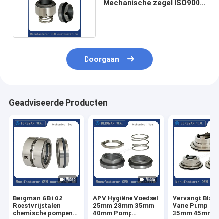
Mechanische zegel ISO9001
SGS-certificaat
Doorgaan
Geadviseerde Producten
Bergman GB102
APV Hygiëne Voedsel
Vervangt Blac
Roestvrijstalen
25mm 28mm 35mm
Vane Pump Se
chemische pompen
40mm Pomp
35mm 45mm 