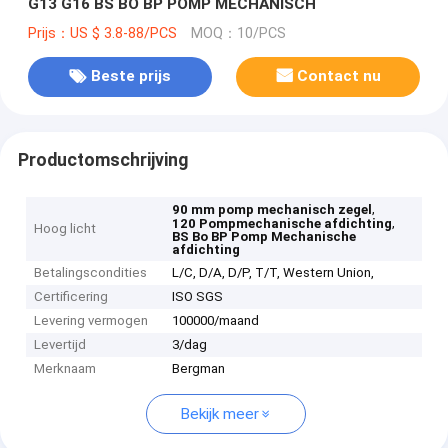
G13 G16 BS BO BP POMP MECHANISCH
Prijs：US $ 3.8-88/PCS
MOQ：10/PCS
Beste prijs
Contact nu
Productomschrijving
,
90 mm pomp mechanisch zegel
,
120 Pompmechanische afdichting
Hoog licht
BS Bo BP Pomp Mechanische
afdichting
Betalingscondities
L/C, D/A, D/P, T/T, Western Union,
Certificering
ISO SGS
Levering vermogen
100000/maand
Levertijd
3/dag
Merknaam
Bergman
Bekijk meer