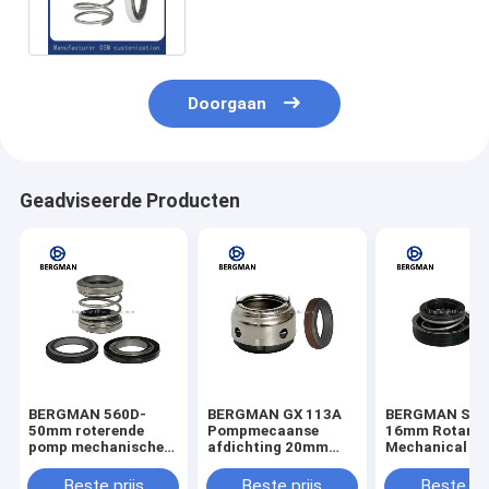
Doorgaan
Geadviseerde Producten
BERGMAN 560D-
BERGMAN GX 113A
BERGMAN SB 
50mm roterende
Pompmecaanse
16mm Rotary
pomp mechanische
afdichting 20mm
Mechanical Se
afdichting voor WQ
25mm 30mm
dompelpompen
Roestvrij staal
Beste prijs
Beste prijs
Beste pri