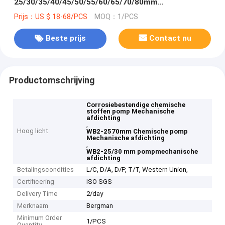
25/30/35/40/45/50/55/60/65/70/80mm
Corrosiebestendige chemische stoffen pomp
Prijs：US $ 18-68/PCS
MOQ：1/PCS
Mechanische afdichting
Beste prijs
Contact nu
Productomschrijving
Corrosiebestendige chemische
stoffen pomp Mechanische
afdichting
,
Hoog licht
WB2-2570mm Chemische pomp
Mechanische afdichting
,
WB2-25/30 mm pompmechanische
afdichting
Betalingscondities
L/C, D/A, D/P, T/T, Western Union,
Certificering
ISO SGS
Delivery Time
2/day
Merknaam
Bergman
Minimum Order
1/PCS
Quantity