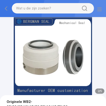
2
/
5
Originele WB2-