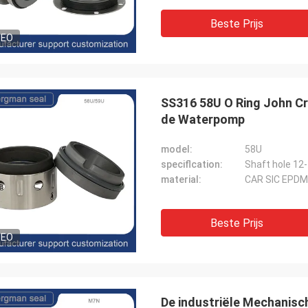
Beste Prijs
DEO
SS316 58U O Ring John C
de Waterpomp
model:
58U
speciflcation:
Shaft hole 1
material:
CAR SIC EPDM
Beste Prijs
DEO
De industriële Mechanis