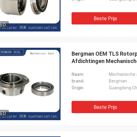
Beste Prijs
DEO
Bergman OEM TLS Rotorp
Afdichtingen Mechanische
Naam:
Mechanische 
brand:
Bergman
Origin:
Guangdong:Ch
Beste Prijs
DEO