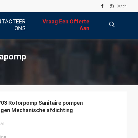
Dutch
NTACTEER
Vraag Een Offerte
ONS
Aan
描
rapomp
述
3 Rotorpomp Sanitaire pompen
gen Mechanische afdichting
al
ina