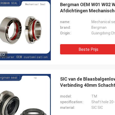
Bergman OEM W01 W02 W0
Afdichtingen Mechanische
name:
Mechanical se
brand:
Bergman
Origin:
Guangdong:Ch
Beste Prijs
DEO
SIC van de Blaasbalgenl
Verbinding 40mm Schach
model:
TM
speciflcation:
Shaft hole 2
material:
SIC SIC