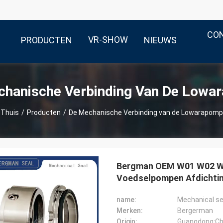
CO
VR-SHOW
PRODUCTEN
NIEUWS
chanische Verbinding Van De Lowa
Thuis
/
Producten
/
De Mechanische Verbinding van de Lowarapomp
Bergman OEM W01 W02 W0
Voedselpompen Afdichtin
name:
Mechanical se
Merken:
Bergerman
Origin:
Guangdong:Ch