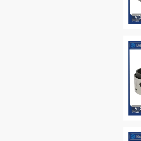
VI
VI