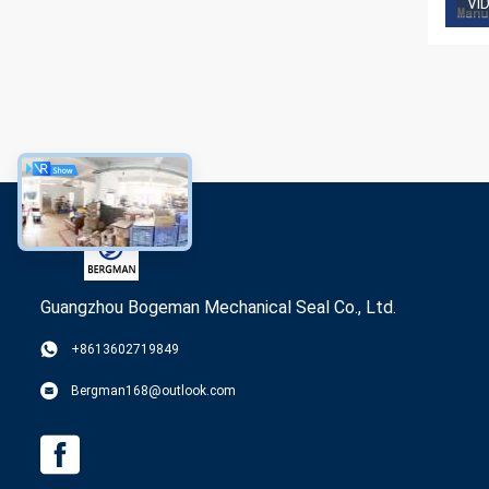
VI
Guangzhou Bogeman Mechanical Seal Co., Ltd.
+8613602719849
Bergman168@outlook.com