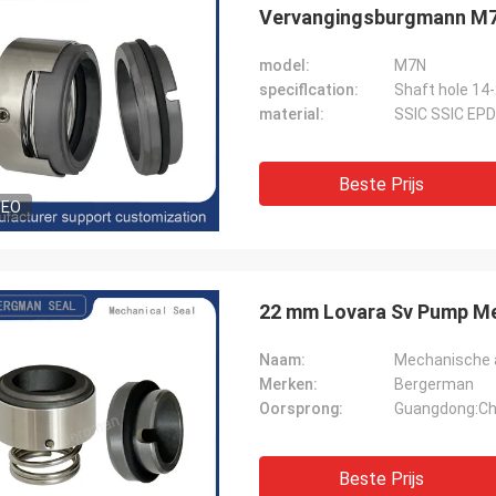
Vervangingsburgmann M
model:
M7N
speciflcation:
Shaft hole 1
material:
SSIC SSIC EP
Beste Prijs
DEO
22 mm Lovara Sv Pump Me
Naam:
Mechanische 
Merken:
Bergerman
Oorsprong:
Guangdong:Ch
Beste Prijs