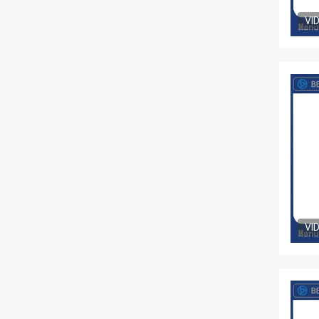
VI
VI