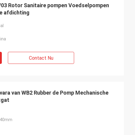
3 Rotor Sanitaire pompen Voedselpompen
 afdichting
al
ina
Contact Nu
owara van WB2 Rubber de Pomp Mechanische
tgat
0-40mm