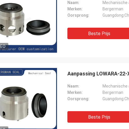
Naam:
Mechanische 
Merken:
Bergerman
Oorsprong:
Guangdong:Ch
Beste Prijs
DEO
Aanpassing LOWARA-22-X
Naam:
Mechanische 
Merken:
Bergerman
Oorsprong:
Guangdong:Ch
Beste Prijs