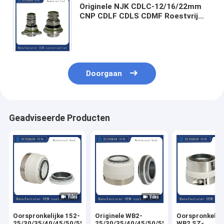
Originele NJK CDLC-12/16/22mm
CNP CDLF CDLS CDMF Roestvrij
staal Verticale Multi-stage pomp
Mechanische afdichting
Doorgaan
Geadviseerde Producten
Oorspronkelijke 152-
Originele WB2-
Oorspronkelij
25/30/35/40/45/50/55/60/65/70/80
25/30/35/40/45/50/55/60/65/70/80mm
WB2 SZ-