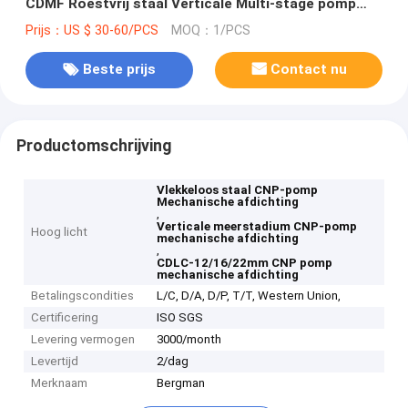
CDMF Roestvrij staal Verticale Multi-stage pomp
Mechanische afdichting
Prijs：US $ 30-60/PCS
MOQ：1/PCS
Beste prijs
Contact nu
Productomschrijving
Vlekkeloos staal CNP-pomp
Mechanische afdichting
,
Verticale meerstadium CNP-pomp
Hoog licht
mechanische afdichting
,
CDLC-12/16/22mm CNP pomp
mechanische afdichting
Betalingscondities
L/C, D/A, D/P, T/T, Western Union,
Certificering
ISO SGS
Levering vermogen
3000/month
Levertijd
2/dag
Merknaam
Bergman